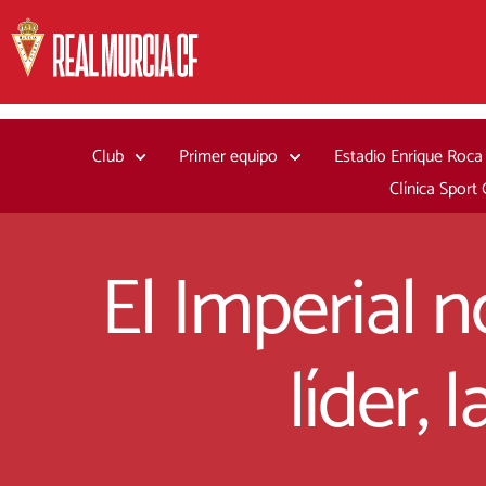
Ir
al
contenido
Club
Primer equipo
Estadio Enrique Roca
Clínica Sport
El Imperial 
líder, 