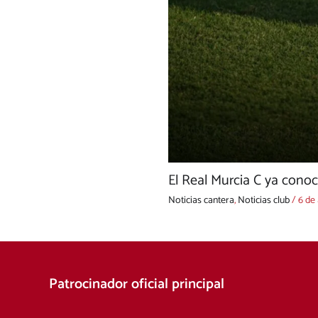
El Real Murcia C ya cono
Noticias cantera
,
Noticias club
/
6 de
Patrocinador oficial principal