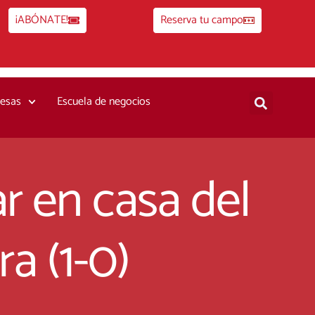
¡ABÓNATE!
Reserva tu campo
esas
Escuela de negocios
r en casa del
ra (1-0)