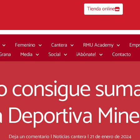
Tienda online
Femenino
Cantera
RMU Academy
Empr
 Grana
Media
Social
¡Abónate!
Contacto
no consigue suma
la Deportiva Mine
Deja un comentario
|
Noticias cantera
|
21 de enero de 2024