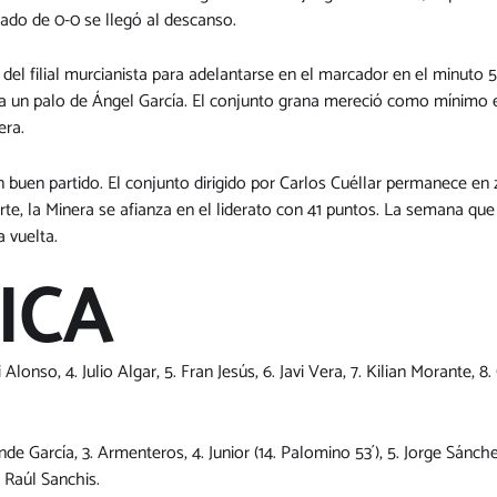
ado de 0-0 se llegó al descanso.
 del filial murcianista para adelantarse en el marcador en el minuto 5
a un palo de Ángel García. El conjunto grana mereció como mínimo el
era.
un buen partido. El conjunto dirigido por Carlos Cuéllar permanece e
te, la Minera se afianza en el liderato con 41 puntos. La semana que 
a vuelta.
ICA
Alonso, 4. Julio Algar, 5. Fran Jesús, 6. Javi Vera, 7. Kilian Morante, 8
ande García, 3. Armenteros, 4. Junior (14. Palomino 53´), 5. Jorge Sánche
. Raúl Sanchis.