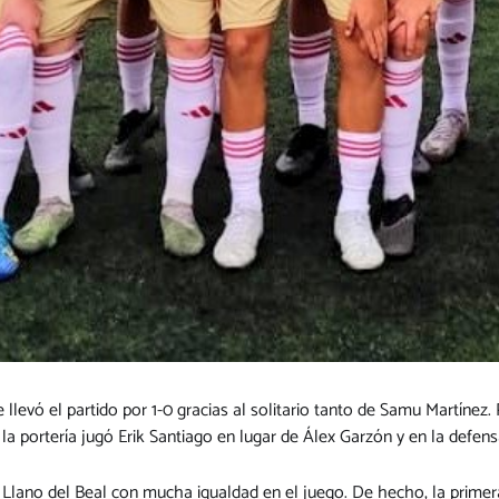
e llevó el partido por 1-0 gracias al solitario tanto de Samu Martínez.
a portería jugó Erik Santiago en lugar de Álex Garzón y en la defensa 
 Llano del Beal con mucha igualdad en el juego. De hecho, la primera