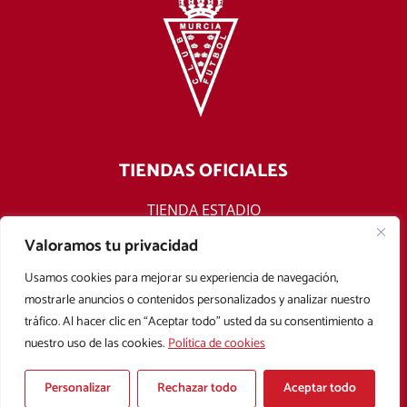
TIENDAS OFICIALES
TIENDA ESTADIO
TIENDA ONLINE
Valoramos tu privacidad
F
T
Y
I
Usamos cookies para mejorar su experiencia de navegación,
a
w
o
n
mostrarle anuncios o contenidos personalizados y analizar nuestro
c
i
u
s
tráfico. Al hacer clic en “Aceptar todo” usted da su consentimiento a
e
t
t
t
nuestro uso de las cookies.
Política de cookies
b
t
u
a
Aviso legal
Política de privacidad
Política de cookies
o
e
b
g
Condiciones Generales de Contratación
o
r
e
r
Personalizar
Rechazar todo
Aceptar todo
k
a
Copyright © 2025 Real Murcia. Diseñado con
por
Mark Sonoma