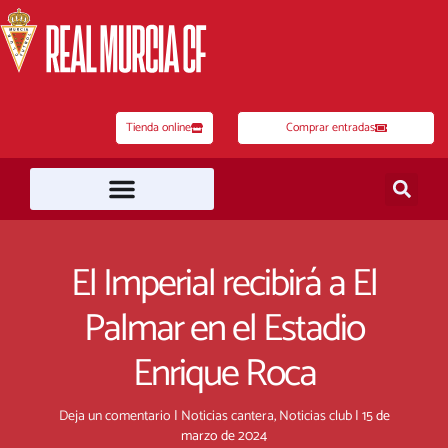
Ir
al
contenido
Tienda online
Comprar entradas
El Imperial recibirá a El
Palmar en el Estadio
Enrique Roca
Deja un comentario
|
Noticias cantera
,
Noticias club
|
15 de
marzo de 2024