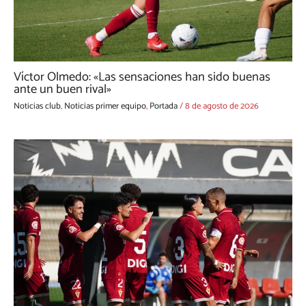
Víctor Olmedo: «Las sensaciones han sido buenas
ante un buen rival»
Noticias club
,
Noticias primer equipo
,
Portada
/
8 de agosto de 2026