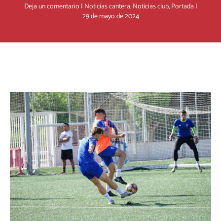
Deja un comentario
|
Noticias cantera
,
Noticias club
,
Portada
|
29 de mayo de 2024