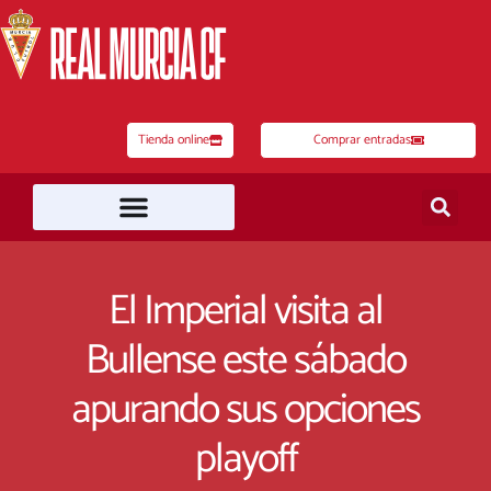
Ir
al
contenido
Tienda online
Comprar entradas
El Imperial visita al
Bullense este sábado
apurando sus opciones
playoff