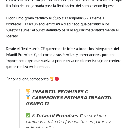
𝗣𝗿𝗼𝗺𝗶𝘀𝗲𝘀 𝗖 se ha proclamado campeón de la Primera Infantil Grupo
II a falta de una jornada para la finalización del campeonato liguero.
El conjunto grana certificó el título tras empatar (2-2) frente al
Montecasillas en un encuentro muy disputado que permitió a los
nuestros sumar el punto definitivo para asegurar matemáticamente el
liderato.
Desde el Real Murcia CF queremos felicitar a todos los integrantes del
Infantil Promises C, así como a sus familias y entrenadores, por este
importante logro que vuelve a poner en valor el gran trabajo de cantera
que se realiza en la entidad.
¡Enhorabuena, campeones!
𝗜𝗡𝗙𝗔𝗡𝗧𝗜𝗟 𝗣𝗥𝗢𝗠𝗜𝗦𝗘𝗦 𝗖
𝗖𝗔𝗠𝗣𝗘𝗢𝗡𝗘𝗦 𝗣𝗥𝗜𝗠𝗘𝗥𝗔 𝗜𝗡𝗙𝗔𝗡𝗧𝗜𝗟
𝗚𝗥𝗨𝗣𝗢 𝗜𝗜
El 𝗜𝗻𝗳𝗮𝗻𝘁𝗶𝗹 𝗣𝗿𝗼𝗺𝗶𝘀𝗲𝘀 𝗖 se proclama
campeón a falta de 1 jornada tras empatar 2-2
vs Montecasillas