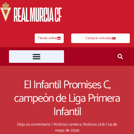
Ir
al
contenido
Tienda online
Comprar entradas
El Infantil Promises C,
campeón de Liga Primera
Infantil
Deja un comentario
|
Noticias cantera
,
Noticias club
|
24 de
mayo de 2026