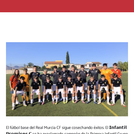
El fútbol base del Real Murcia CF sigue cosechando éxitos. El 𝗜𝗻𝗳𝗮𝗻𝘁𝗶𝗹