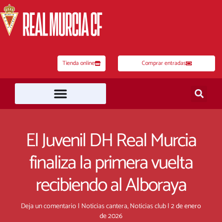
Ir
al
contenido
Tienda online
Comprar entradas
El Juvenil DH Real Murcia
finaliza la primera vuelta
recibiendo al Alboraya
Deja un comentario
|
Noticias cantera
,
Noticias club
|
2 de enero
de 2026