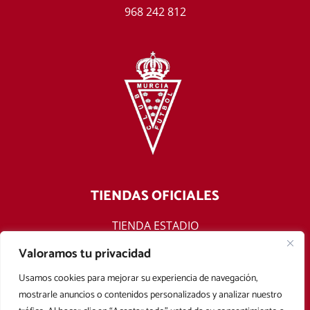
968 242 812
TIENDAS OFICIALES
TIENDA ESTADIO
TIENDA ONLINE
Valoramos tu privacidad
F
T
Y
I
Usamos cookies para mejorar su experiencia de navegación,
a
w
o
n
mostrarle anuncios o contenidos personalizados y analizar nuestro
c
i
u
s