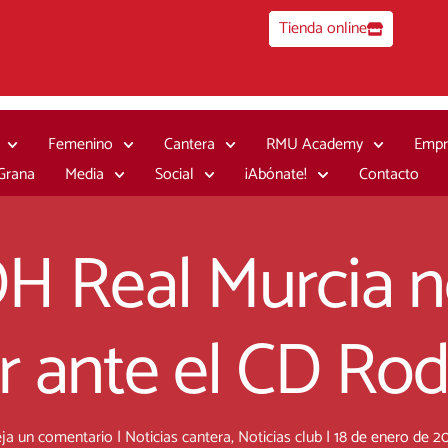
Tienda online
Femenino
Cantera
RMU Academy
Empr
 Grana
Media
Social
¡Abónate!
Contacto
 DH Real Murcia 
 ante el CD Roda
ja un comentario
|
Noticias cantera
,
Noticias club
|
18 de enero de 2