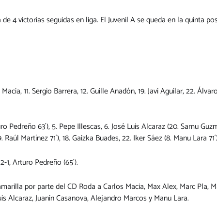
e 4 victorias seguidas en liga. El Juvenil A se queda en la quinta po
 Macia, 11. Sergio Barrera, 12. Guille Anadón, 19. Javi Aguilar, 22. Álv
uro Pedreño 63´), 5. Pepe Illescas, 6. José Luis Alcaraz (20. Samu Guzmá
 Raúl Martínez 71´), 18. Gaizka Buades, 22. Iker Sáez (8. Manu Lara 71´
 2-1, Arturo Pedreño (65´).
arilla por parte del CD Roda a Carlos Macia, Max Alex, Marc Pla, Ma
uis Alcaraz, Juanin Casanova, Alejandro Marcos y Manu Lara.