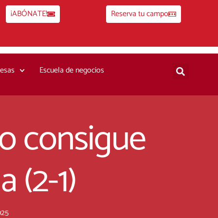
¡ABÓNATE!
Reserva tu campo
esas
Escuela de negocios
no consigue
 (2-1)
025