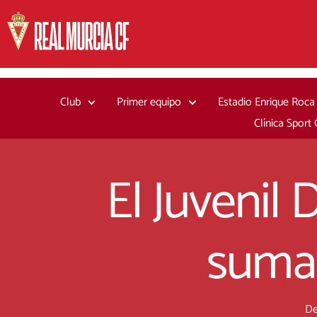
Ir
al
contenido
Club
Primer equipo
Estadio Enrique Roca
Clínica Sport
El Juvenil
sumar
De