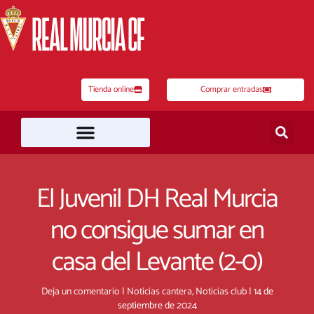
Ir
al
contenido
Tienda online
Comprar entradas
El Juvenil DH Real Murcia
no consigue sumar en
casa del Levante (2-0)
Deja un comentario
|
Noticias cantera
,
Noticias club
|
14 de
septiembre de 2024