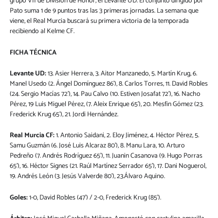
grupo VII de División de Honor, el Levante UD. El conjunto dirigido por
Pato suma 1 de 9 puntos tras las 3 primeras jornadas. La semana que
viene, el Real Murcia buscará su primera victoria de la temporada
recibiendo al Kelme CF.
FICHA TÉCNICA
Levante UD:
13. Asier Herrera, 3. Aitor Manzanedo, 5. Martín Krug, 6.
Manel Usedo (2. Ángel Domínguez 86’), 8. Carlos Torres, 11. David Robles
(24. Sergio Macías 72’), 14. Pau Calvo (10. Estiven Josafat 72’), 16. Nacho
Pérez, 19 Luis Miguel Pérez, (7. Aleix Enrique 65’), 20. Mesfin Gómez (23.
Frederick Krug 65’), 21. Jordi Hernández.
Real Murcia CF:
1. Antonio Saidani, 2. Eloy Jiménez, 4. Héctor Pérez, 5.
Samu Guzmán (6. José Luis Alcaraz 80’), 8. Manu Lara, 10. Arturo
Pedreño (7. Andrés Rodríguez 65’), 11. Juanin Casanova (9. Hugo Porras
65’), 16. Héctor Signes (21. Raúl Martínez Serrador 65’), 17. Dani Noguerol,
19. Andrés León (3. Jesús Valverde 80’), 23.Álvaro Aquino.
Goles:
1-0, David Robles (47’) / 2-0, Frederick Krug (85’).