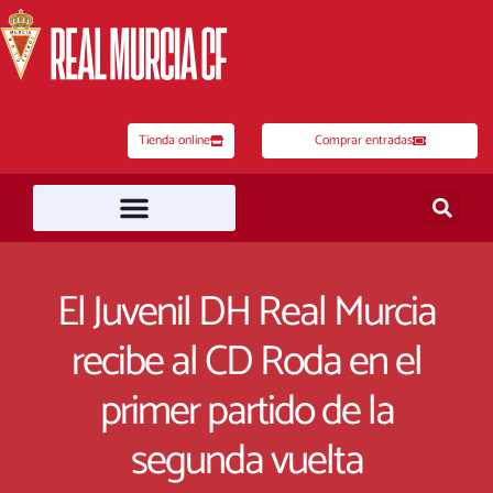
Ir
al
contenido
Tienda online
Comprar entradas
El Juvenil DH Real Murcia
recibe al CD Roda en el
primer partido de la
segunda vuelta