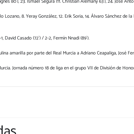
Signes 80´), 23. Ismael Segura (11. Christian Alemany 63´), 24. José A
blo Lozano, 8. Yeray González, 12. Erik Soria, 14. Álvaro Sánchez de la 
-1, David Casado (72´) / 2-2, Fermín Nnadi (89´).
na amarilla por parte del Real Murcia a Adriano Ceapaliga, José Fe
urcia. Jornada número 18 de liga en el grupo VII de División de Hon
das