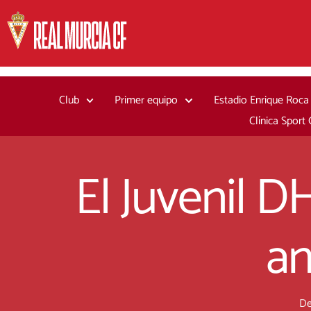
Ir
al
contenido
Club
Primer equipo
Estadio Enrique Roca
Clínica Sport
El Juvenil 
an
De