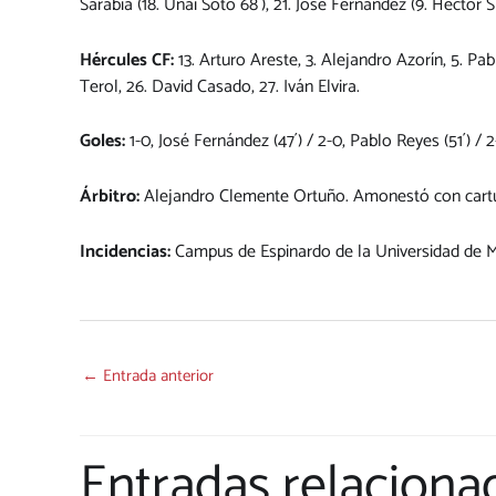
Sarabia (18. Unai Soto 68´), 21. José Fernández (9. Héctor 
Hércules CF:
13. Arturo Areste, 3. Alejandro Azorín, 5. Pa
Terol, 26. David Casado, 27. Iván Elvira.
Goles:
1-0, José Fernández (47´) / 2-0, Pablo Reyes (51´) / 2
Árbitro:
Alejandro Clemente Ortuño. Amonestó con cartuli
Incidencias:
Campus de Espinardo de la Universidad de M
←
Entrada anterior
Entradas relaciona