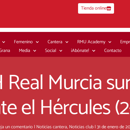
Tienda online
Femenino
Cantera
RMU Academy
Empr
 Grana
Media
Social
¡Abónate!
Contacto
DH Real Murcia s
te el Hércules (2
ja un comentario
|
Noticias cantera
,
Noticias club
|
31 de enero de 2