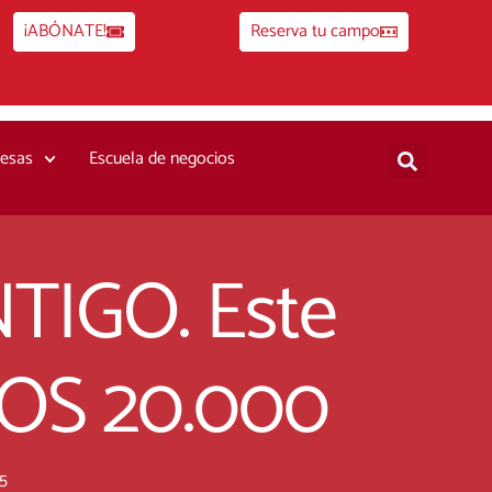
¡ABÓNATE!
Reserva tu campo
esas
Escuela de negocios
IGO. Este
MOS 20.000
5