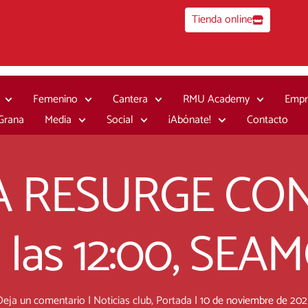
Tienda online
Femenino
Cantera
RMU Academy
Empr
 Grana
Media
Social
¡Abónate!
Contacto
A RESURGE CONT
 las 12:00, SEA
Deja un comentario
|
Noticias club
,
Portada
|
10 de noviembre de 202