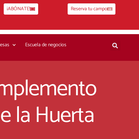
¡ABÓNATE!
Reserva tu campo
esas
Escuela de negocios
 complemento
e la Huerta