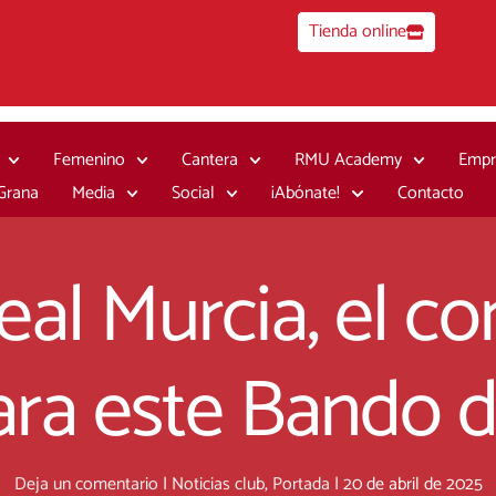
Tienda online
Femenino
Cantera
RMU Academy
Empr
 Grana
Media
Social
¡Abónate!
Contacto
Real Murcia, el
ara este Bando d
Deja un comentario
|
Noticias club
,
Portada
|
20 de abril de 2025