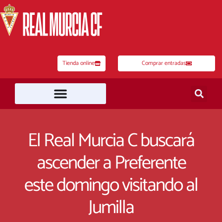
Ir
al
contenido
Tienda online
Comprar entradas
El Real Murcia C buscará
ascender a Preferente
este domingo visitando al
Jumilla