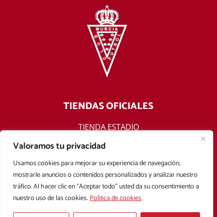
TIENDAS OFICIALES
TIENDA ESTADIO
TIENDA ONLINE
Valoramos tu privacidad
F
T
Y
I
Usamos cookies para mejorar su experiencia de navegación,
a
w
o
n
mostrarle anuncios o contenidos personalizados y analizar nuestro
c
i
u
s
tráfico. Al hacer clic en “Aceptar todo” usted da su consentimiento a
e
t
t
t
nuestro uso de las cookies.
Política de cookies
b
t
u
a
Aviso legal
Política de privacidad
Política de cookies
o
e
b
g
Condiciones Generales de Contratación