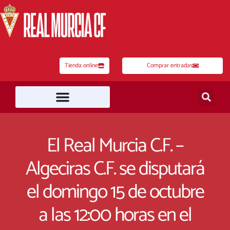
Ir
al
contenido
Tienda online
Comprar entradas
El Real Murcia C.F. –
Algeciras C.F. se disputará
el domingo 15 de octubre
a las 12:00 horas en el