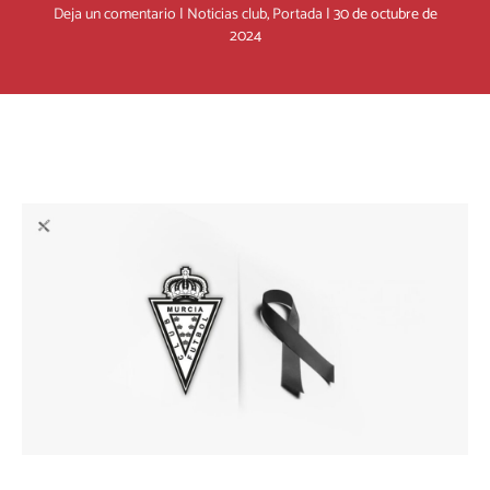
Deja un comentario
|
Noticias club
,
Portada
|
30 de octubre de
2024