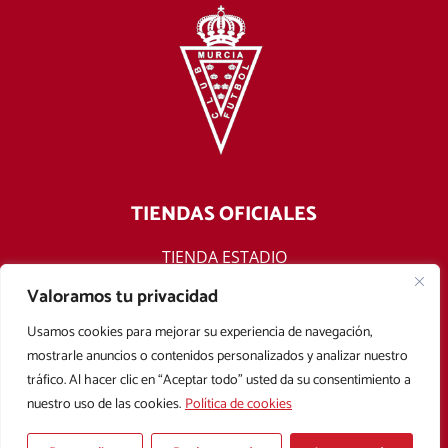
TIENDAS OFICIALES
TIENDA ESTADIO
TIENDA ONLINE
Valoramos tu privacidad
F
T
Y
I
Usamos cookies para mejorar su experiencia de navegación,
a
w
o
n
mostrarle anuncios o contenidos personalizados y analizar nuestro
c
i
u
s
tráfico. Al hacer clic en “Aceptar todo” usted da su consentimiento a
e
t
t
t
nuestro uso de las cookies.
Política de cookies
b
t
u
a
Aviso legal
Política de privacidad
Política de cookies
o
e
b
g
Condiciones Generales de Contratación