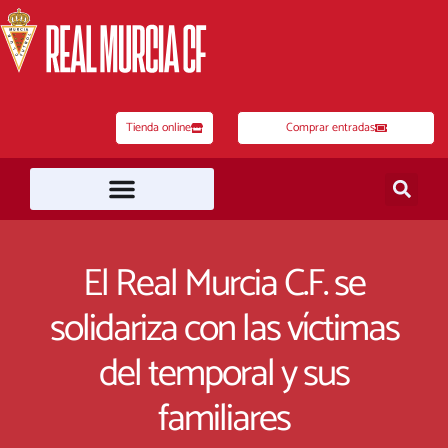
Ir
al
contenido
Tienda online
Comprar entradas
El Real Murcia C.F. se
solidariza con las víctimas
del temporal y sus
familiares