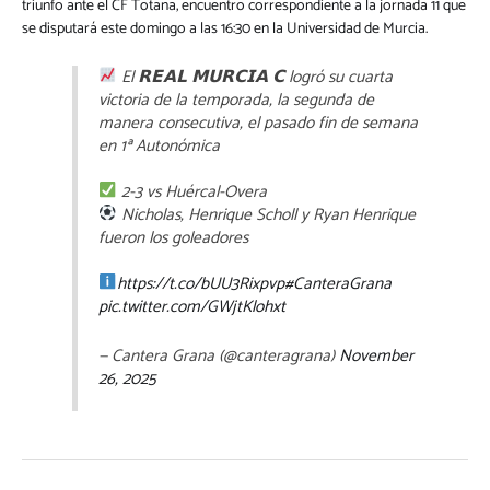
triunfo ante el CF Totana, encuentro correspondiente a la jornada 11 que
se disputará este domingo a las 16:30 en la Universidad de Murcia.
El 𝗥𝗘𝗔𝗟 𝗠𝗨𝗥𝗖𝗜𝗔 𝗖 logró su cuarta
victoria de la temporada, la segunda de
manera consecutiva, el pasado fin de semana
en 1ª Autonómica
2-3 vs Huércal-Overa
Nicholas, Henrique Scholl y Ryan Henrique
fueron los goleadores
https://t.co/bUU3Rixpvp
#CanteraGrana
pic.twitter.com/GWjtKlohxt
— Cantera Grana (@canteragrana)
November
26, 2025