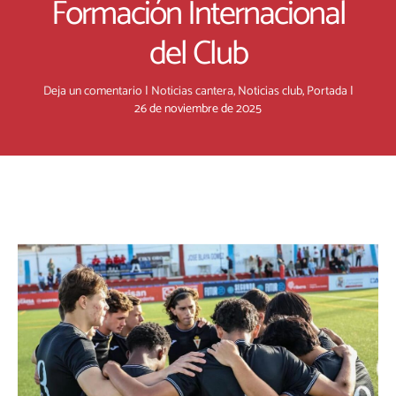
Formación Internacional
del Club
Deja un comentario
|
Noticias cantera
,
Noticias club
,
Portada
|
26 de noviembre de 2025