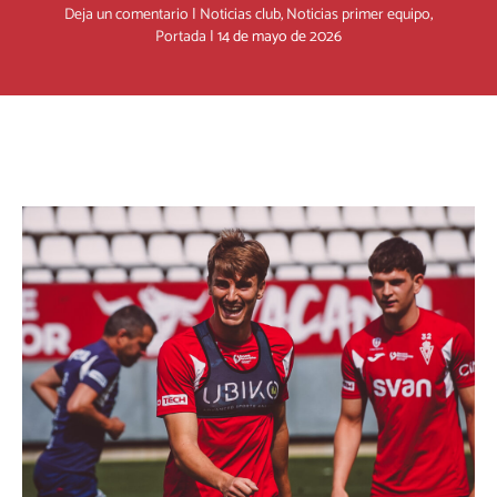
Deja un comentario
|
Noticias club
,
Noticias primer equipo
,
Portada
|
14 de mayo de 2026