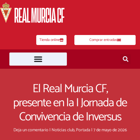
Ir
al
contenido
Tienda online
Comprar entradas
El Real Murcia CF,
presente en la I Jornada de
Convivencia de Inversus
Deja un comentario
|
Noticias club
,
Portada
|
7 de mayo de 2026