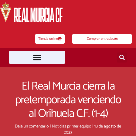
Ir
al
contenido
Tienda online
Comprar entradas
El Real Murcia cierra la
pretemporada venciendo
al Orihuela C.F. (1-4)
Deja un comentario
|
Noticias primer equipo
|
18 de agosto de
2023