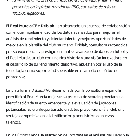
Driblab prestará acceso a todas las herramientas y aplicaciones
presentes en la plataforma driblabPRO, con datos de más de
180.000 jugadores.
El
Real Murcia CF
y
Driblab
han alcanzado un acuerdo de colaboración
con el que impulsar el uso de los datos avanzados para mejorar el
análisis de rendimiento y detectar talento y mejores oportunidades de
mejora en la plantilla del club murciano. Driblab, consultora reconocida
por su experiencia y prestigio en análisis avanzado de datos en fútbol, y
el Real Murcia, un club con una rica historia y una visión innovadora en
el desarrollo de su rendimiento deportivo, apuestan por el uso de la
tecnología como soporte indispensable en el ámbito del fútbol de
primer nivel.
La plataforma
driblabPRO
desarrollada por la consultora española
permitirá al Real Murcia mejorar su proceso de scouting mediante la
identificación de talento emergente y la evaluación de jugadores
potenciales. Este enfoque basado en datos proporcionará al club una
ventaja competitiva en la identificación y adquisición de nuevos
talentos.
En los últimos años, la utilización del
big data
en el análisis del juego y la