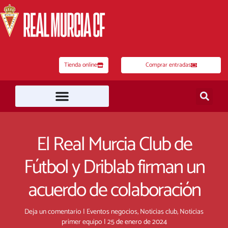
Ir
al
contenido
Tienda online
Comprar entradas
El Real Murcia Club de
Fútbol y Driblab firman un
acuerdo de colaboración
Deja un comentario
|
Eventos negocios
,
Noticias club
,
Noticias
primer equipo
|
25 de enero de 2024