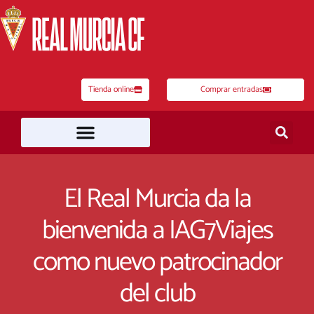
Ir
al
contenido
Tienda online
Comprar entradas
El Real Murcia da la
bienvenida a IAG7Viajes
como nuevo patrocinador
del club