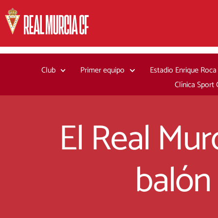
Ir
al
contenido
Club
Primer equipo
Estadio Enrique Roca
Clínica Sport
El Real Mur
balón