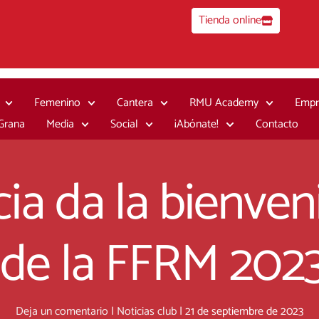
Tienda online
Femenino
Cantera
RMU Academy
Empr
 Grana
Media
Social
¡Abónate!
Contacto
cia da la bienven
 de la FFRM 202
Deja un comentario
|
Noticias club
|
21 de septiembre de 2023