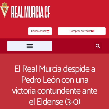
Ir
al
contenido
Tienda online
Comprar entradas
El Real Murcia despide a
Pedro León con una
victoria contundente ante
el Eldense (3-0)