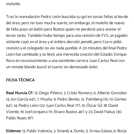
visitante.
Tras la reanudación Pedro León buscaba su gol en varias faltas al borde
del área, pero no tuvo mucha suerte, sin embargo, el muleño de nuevo
de falta puso un balón para Bustos quien no perdonó para anotar el
tercer tanto. También hubo tiempo para una revisión de FVS, un jugador
visitante cayó en el área y el árbitro decretó penalti, pero Curro pidió
revisión y el colegiado no vio nada punible. A 20 minutos del final Pedro
León fue cambiado y se llevó una merecida ovación del Estadio Enrique
Roca en reconocimiento a una excelente carrera. Juan Carlos Real con
un remate blando buscó el cuarto sin demasiado éxito.
FICHA TÉCNICA
Real Murcia CF:
13. Diego Piñeiro, 3. Cristo Romero, 6. Alberto González
(4. Jon García 64′), 7. Moyita, 9. Pedro Benito, 12. Palmberg (10. Isi Gómez
64′), 14. Pedro León (22. Juan Carlos Real 71′), 15. Óscar Gil, 18. David
Vicente, 19. Joel Jorquera (11. Álvaro Bustos 46′) y 23. David Flakus (30.
Pablo Reyes 81′)
Eldense:
13. Pablo Valencia, 3. Smand, 4. Dumic, 5. Arnau Gaixas, 6. Borja