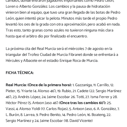
cambios, donde entraron jugadores importantes como Pedro León,
Loren o Alberto González. Los cambios y la pausa de hidratación
vinieron bien al equipo, que tuvo una gran llegada de las botas de Pedro
León, quien intentó picar la pelota. Minutos más tarde el propio Pedro
levantó los oes de la grada con otra aproximación, pero acabó en nada.
Tras esto, tanto granas como azules no tuvieron ninguna más clara
hasta que el arbitro dio por finalizado el encuentro.
La próxima cita del Real Murcia será el miércoles 7 de agosto en la
triangular del Trofeo Ciudad de Murcia Fibranet donde se enfrentará a
Hércules y Albacete en el estadio Enrique Roca de Murcia.
FICHA TÉCNICA:
Real Murcia:
(Once de la primera hora):
1. Gazzaniga, 11. Carrillo, 12.
Pieter, 15. Yriarte (4. Alonso 46’), 19. Rubio, 21. Cadete (22. Sergio Martínez
46’), 23. Andrés López, 24. Jaime Escobar 26. Totti, 27. Isma Ferrer y 28.
Héctor Pérez (5. Antxon Jaso 46’)
(Once tras los cambios 60’):
25.
Vassi, 4. Alonso Yoldi (17. Carlos Rojas), 5. Antxon Jaso, 6. A. González, 7.
L. Burón, 8. Larrea, 9. Pedro Benito, 14. Pedro León, 16. Boateng, 22.
Sergio Martínez y 24. Jaime Escobar (18. David Vicente)