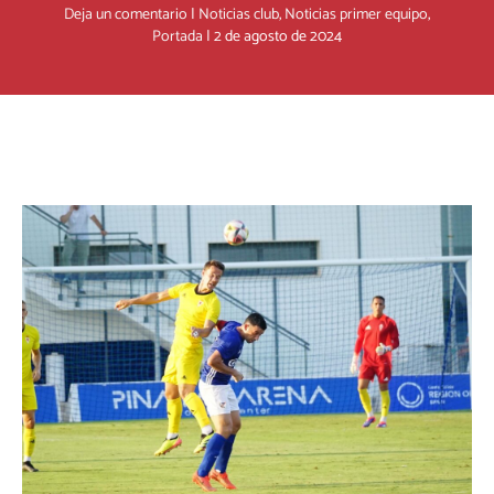
Deja un comentario
|
Noticias club
,
Noticias primer equipo
,
Portada
|
2 de agosto de 2024