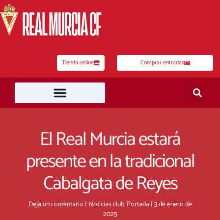
Ir
al
contenido
Tienda online
Comprar entradas
El Real Murcia estará
presente en la tradicional
Cabalgata de Reyes
Deja un comentario
|
Noticias club
,
Portada
|
3 de enero de
2025