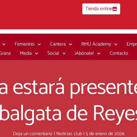
Tienda online
Femenino
Cantera
RMU Academy
Empr
 Grana
Media
Social
¡Abónate!
Contacto
ia estará presen
abalgata de Rey
Deja un comentario
|
Noticias club
|
5 de enero de 2026