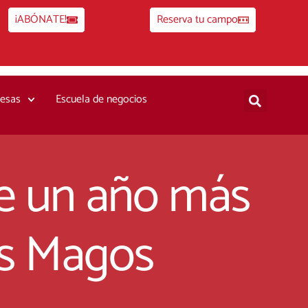
¡ABÓNATE!
Reserva tu campo
esas
Escuela de negocios
te un año más
es Magos