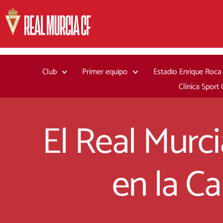
Ir
al
contenido
Club
Primer equipo
Estadio Enrique Roca
Clínica Sport
El Real Murc
en la C