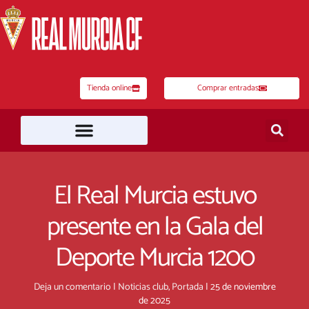
Ir
al
contenido
Tienda online
Comprar entradas
El Real Murcia estuvo
presente en la Gala del
Deporte Murcia 1200
Deja un comentario
|
Noticias club
,
Portada
|
25 de noviembre
de 2025