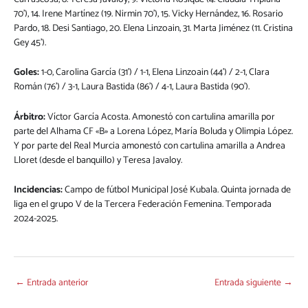
70’), 14. Irene Martínez (19. Nirmin 70’), 15. Vicky Hernández, 16. Rosario
Pardo, 18. Desi Santiago, 20. Elena Linzoain, 31. Marta Jiménez (11. Cristina
Gey 45’).
Goles:
1-0, Carolina García (31’) / 1-1, Elena Linzoain (44’) / 2-1, Clara
Román (76’) / 3-1, Laura Bastida (86’) / 4-1, Laura Bastida (90’).
Árbitro:
Víctor García Acosta. Amonestó con cartulina amarilla por
parte del Alhama CF «B» a Lorena López, María Boluda y Olimpia López.
Y por parte del Real Murcia amonestó con cartulina amarilla a Andrea
Lloret (desde el banquillo) y Teresa Javaloy.
Incidencias:
Campo de fútbol Municipal José Kubala. Quinta jornada de
liga en el grupo V de la Tercera Federación Femenina. Temporada
2024-2025.
←
Entrada anterior
Entrada siguiente
→