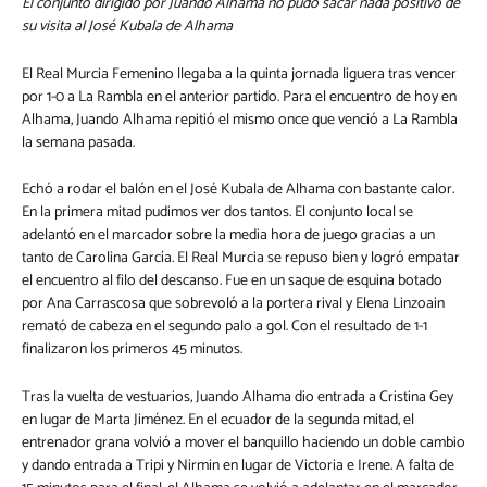
El conjunto dirigido por Juando Alhama no pudo sacar nada positivo de
su visita al José Kubala de Alhama
El Real Murcia Femenino llegaba a la quinta jornada liguera tras vencer
por 1-0 a La Rambla en el anterior partido. Para el encuentro de hoy en
Alhama, Juando Alhama repitió el mismo once que venció a La Rambla
la semana pasada.
Echó a rodar el balón en el José Kubala de Alhama con bastante calor.
En la primera mitad pudimos ver dos tantos. El conjunto local se
adelantó en el marcador sobre la media hora de juego gracias a un
tanto de Carolina García. El Real Murcia se repuso bien y logró empatar
el encuentro al filo del descanso. Fue en un saque de esquina botado
por Ana Carrascosa que sobrevoló a la portera rival y Elena Linzoain
remató de cabeza en el segundo palo a gol. Con el resultado de 1-1
finalizaron los primeros 45 minutos.
Tras la vuelta de vestuarios, Juando Alhama dio entrada a Cristina Gey
en lugar de Marta Jiménez. En el ecuador de la segunda mitad, el
entrenador grana volvió a mover el banquillo haciendo un doble cambio
y dando entrada a Tripi y Nirmin en lugar de Victoria e Irene. A falta de