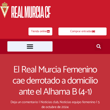
Ir
al
contenido
Tienda online
Comprar entradas
El Real Murcia Femenino
cae derrotado a domicilio
ante el Alhama B (4-1)
Deja un comentario
|
Noticias club
,
Noticias equipo femenino
|
5
de octubre de 2024