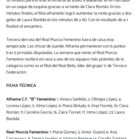
15 minutos para el final, el Alhama se volvió a adelantar en el marcador
en un saque de esquina gracias a un tanto de Clara Román. En los
minutos finales, el filial alhameño logró aumentar la renta gracias a dos
goles de Laura Bastida en los minutos 86 y 90. Con el resultado de 4-1
finalizó el encuentro.
Tercera derrota del Real Murcia Femenino fuera de casa esta
temporada. Las chicas de Juando Alhama permanecen con 6 puntos
tras 5 jornadas disputadas. La semana que viene, el Real Murcia
Femenino recibirá en casa a uno de los equipos más potentes de la
categoría como es el filial del Real Betis, líder del grupo V de Tercera
Federación.
FICHA TÉCNICA
Alhama C.F. “B” Femenino:
1. Ainara Sanfelix, 2. Olimpia López, 4.
Lorena López, 5. Alma López, 6. María Boluda, 9. Anyi Fiorela, 10. Clara
Román, 11. Carolina García, 16. Zaira Tornel, 17. Inma López, 23. Laura
Bastida.
Real Murcia Femenino:
1. María Gómez, 5. Amor Guiard, 6. Ana
Carrascosa, 8. Teresa Javaloy, 9. Victoria Rosique (4. Claudia Tripiana