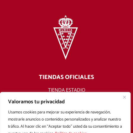
TIENDAS OFICIALES
TIENDA ESTADIO
TIENDA ONLINE
Valoramos tu privacidad
F
T
Y
I
Usamos cookies para mejorar su experiencia de navegación,
a
w
o
n
mostrarle anuncios o contenidos personalizados y analizar nuestro
c
i
u
s
tráfico. Al hacer clic en “Aceptar todo” usted da su consentimiento a
e
t
t
t