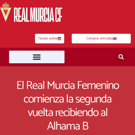
Ir
al
contenido
Tienda online
Comprar entradas
El Real Murcia Femenino
comienza la segunda
vuelta recibiendo al
Alhama B