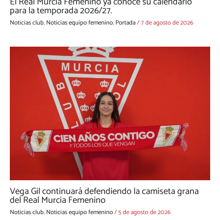
El Real Murcia Femenino ya conoce su calendario
para la temporada 2026/27.
Noticias club
,
Noticias equipo femenino
,
Portada
/
7 de agosto de 2026
Vega Gil continuará defendiendo la camiseta grana
del Real Murcia Femenino
Noticias club
,
Noticias equipo femenino
/
5 de agosto de 2026