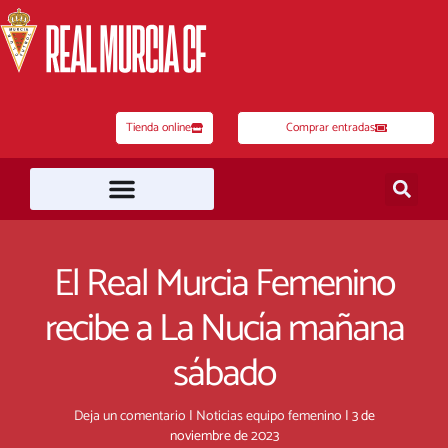
Ir
al
contenido
Tienda online
Comprar entradas
El Real Murcia Femenino
recibe a La Nucía mañana
sábado
Deja un comentario
|
Noticias equipo femenino
|
3 de
noviembre de 2023