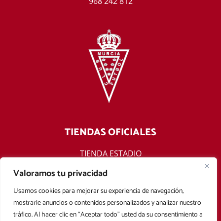
968 242 812
TIENDAS OFICIALES
TIENDA ESTADIO
TIENDA ONLINE
Valoramos tu privacidad
F
T
Y
I
Usamos cookies para mejorar su experiencia de navegación,
a
w
o
n
mostrarle anuncios o contenidos personalizados y analizar nuestro
c
i
u
s
tráfico. Al hacer clic en “Aceptar todo” usted da su consentimiento a
e
t
t
t