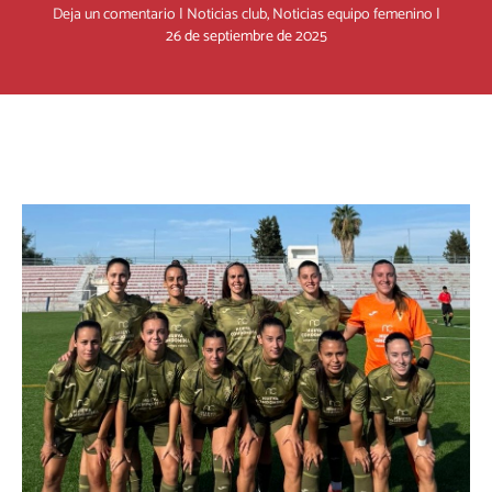
Deja un comentario
|
Noticias club
,
Noticias equipo femenino
|
26 de septiembre de 2025