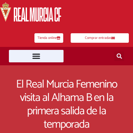
Ir
al
contenido
Tienda online
Comprar entradas
El Real Murcia Femenino
visita al Alhama B en la
primera salida de la
temporada