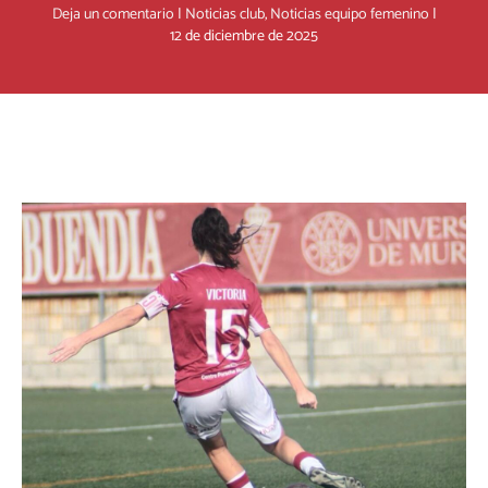
Deja un comentario
|
Noticias club
,
Noticias equipo femenino
|
12 de diciembre de 2025