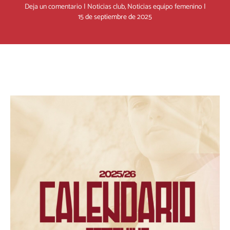
Deja un comentario
|
Noticias club
,
Noticias equipo femenino
|
15 de septiembre de 2025