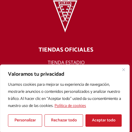
TIENDAS OFICIALES
TIENDA ESTADIO
TIENDA ONLINE
Valoramos tu privacidad
F
T
Y
I
Usamos cookies para mejorar su experiencia de navegación,
a
w
o
n
mostrarle anuncios o contenidos personalizados y analizar nuestro
c
i
u
s
tráfico. Al hacer clic en “Aceptar todo” usted da su consentimiento a
e
t
t
t
nuestro uso de las cookies.
Política de cookies
b
t
u
a
Aviso legal
Política de privacidad
Política de cookies
o
e
b
g
Condiciones Generales de Contratación
o
r
e
r
Personalizar
Rechazar todo
Aceptar todo
k
a
Copyright © 2025 Real Murcia. Diseñado con
por
Mark Sonoma
m