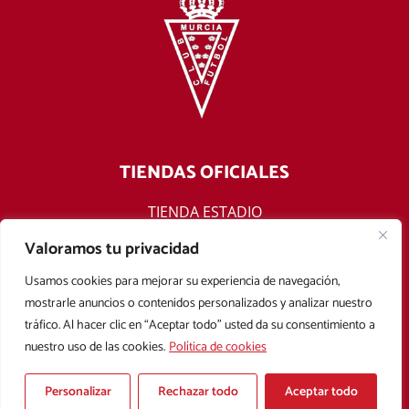
TIENDAS OFICIALES
TIENDA ESTADIO
TIENDA ONLINE
Valoramos tu privacidad
F
T
Y
I
Usamos cookies para mejorar su experiencia de navegación,
a
w
o
n
mostrarle anuncios o contenidos personalizados y analizar nuestro
c
i
u
s
tráfico. Al hacer clic en “Aceptar todo” usted da su consentimiento a
e
t
t
t
nuestro uso de las cookies.
Política de cookies
b
t
u
a
Aviso legal
Política de privacidad
Política de cookies
o
e
b
g
Condiciones Generales de Contratación
o
r
e
r
Personalizar
Rechazar todo
Aceptar todo
k
a
Copyright © 2025 Real Murcia. Diseñado con
por
Mark Sonoma