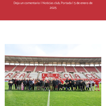
Deja un comentario
|
Noticias club
,
Portada
|
5 de enero de
2025