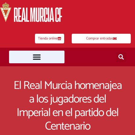
Ir
al
contenido
Tienda online
Comprar entradas
El Real Murcia homenajea
a los jugadores del
Imperial en el partido del
Centenario