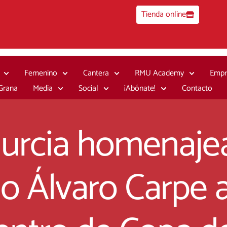
Tienda online
Femenino
Cantera
RMU Academy
Empr
 Grana
Media
Social
¡Abónate!
Contacto
urcia homenajea
o Álvaro Carpe a