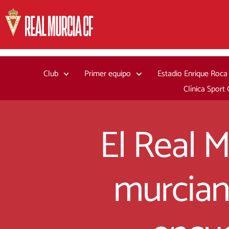
Ir
al
contenido
Club
Primer equipo
Estadio Enrique Roca
Clínica Sport
El Real M
murcian