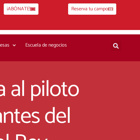
¡ABÓNATE!
Reserva tu campo
esas
Escuela de negocios
 al piloto
ntes del