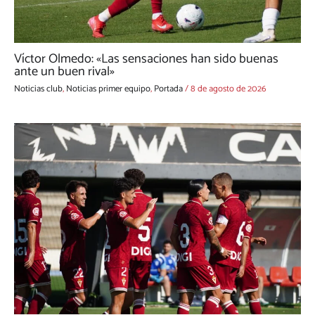
Víctor Olmedo: «Las sensaciones han sido buenas
ante un buen rival»
Noticias club
,
Noticias primer equipo
,
Portada
/
8 de agosto de 2026