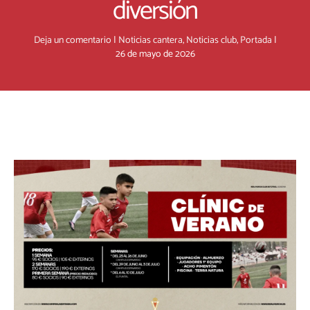
diversión
Deja un comentario
|
Noticias cantera
,
Noticias club
,
Portada
|
26 de mayo de 2026