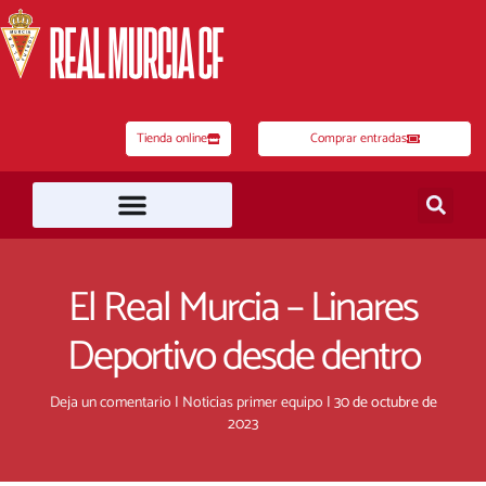
Ir
al
contenido
Tienda online
Comprar entradas
El Real Murcia – Linares
Deportivo desde dentro
Deja un comentario
|
Noticias primer equipo
|
30 de octubre de
2023