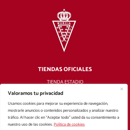
TIENDAS OFICIALES
TIENDA ESTADIO
TIENDA ONLINE
Valoramos tu privacidad
F
T
Y
I
Usamos cookies para mejorar su experiencia de navegación,
a
w
o
n
mostrarle anuncios o contenidos personalizados y analizar nuestro
c
i
u
s
tráfico. Al hacer clic en “Aceptar todo” usted da su consentimiento a
e
t
t
t
nuestro uso de las cookies.
Política de cookies
b
t
u
a
Aviso legal
Política de privacidad
Política de cookies