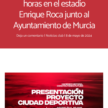
horas en el estadio
Enrique Roca junto al
Ayuntamiento de Murcia
Deja un comentario
|
Noticias club
|
8 de mayo de 2024