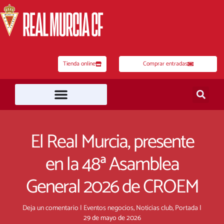
Ir
al
contenido
Tienda online
Comprar entradas
El Real Murcia, presente
en la 48ª Asamblea
General 2026 de CROEM
Deja un comentario
|
Eventos negocios
,
Noticias club
,
Portada
|
29 de mayo de 2026