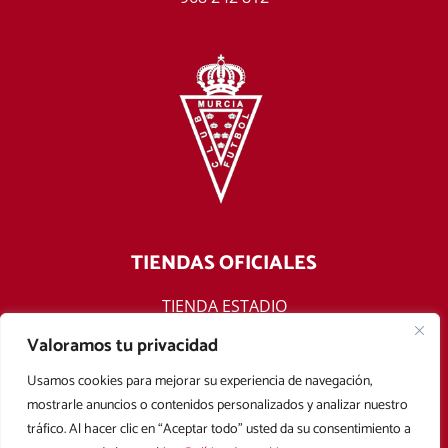
TIENDAS OFICIALES
TIENDA ESTADIO
TIENDA ONLINE
Valoramos tu privacidad
F
T
Y
I
Usamos cookies para mejorar su experiencia de navegación,
a
w
o
n
mostrarle anuncios o contenidos personalizados y analizar nuestro
c
i
u
s
tráfico. Al hacer clic en “Aceptar todo” usted da su consentimiento a
e
t
t
t