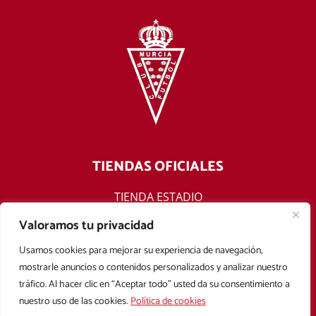
TIENDAS OFICIALES
TIENDA ESTADIO
TIENDA ONLINE
Valoramos tu privacidad
F
T
Y
I
Usamos cookies para mejorar su experiencia de navegación,
a
w
o
n
mostrarle anuncios o contenidos personalizados y analizar nuestro
c
i
u
s
tráfico. Al hacer clic en “Aceptar todo” usted da su consentimiento a
e
t
t
t
nuestro uso de las cookies.
Política de cookies
b
t
u
a
Aviso legal
Política de privacidad
Política de cookies