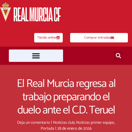
Ir
al
contenido
Tienda online
Comprar entradas
El Real Murcia regresa al
trabajo preparando el
duelo ante el C.D. Teruel
Deja un comentario
|
Noticias club
,
Noticias primer equipo
,
Portada
|
28 de enero de 2026