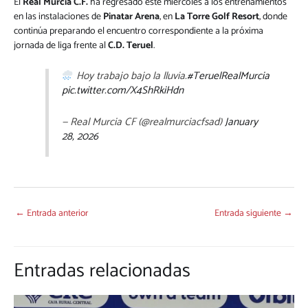
El
Real Murcia C.F.
ha regresado este miércoles a los entrenamientos
en las instalaciones de
Pinatar Arena
, en
La Torre Golf Resort
, donde
continúa preparando el encuentro correspondiente a la próxima
jornada de liga frente al
C.D. Teruel
.
Hoy trabajo bajo la lluvia.
#TeruelRealMurcia
pic.twitter.com/X4ShRkiHdn
— Real Murcia CF (@realmurciacfsad)
January
28, 2026
←
Entrada anterior
Entrada siguiente
→
Entradas relacionadas