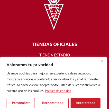
TIENDAS OFICIALES
TIENDA ESTADIO
TIENDA ONLINE
Valoramos tu privacidad
F
T
Y
I
Usamos cookies para mejorar su experiencia de navegación,
a
w
o
n
mostrarle anuncios o contenidos personalizados y analizar nuestro
c
i
u
s
tráfico. Al hacer clic en “Aceptar todo” usted da su consentimiento a
e
t
t
t
nuestro uso de las cookies.
Política de cookies
b
t
u
a
Aviso legal
Política de privacidad
Política de cookies
o
e
b
g
Condiciones Generales de Contratación
o
r
e
r
Personalizar
Rechazar todo
Aceptar todo
k
a
Copyright © 2025 Real Murcia. Diseñado con
por
Mark Sonoma