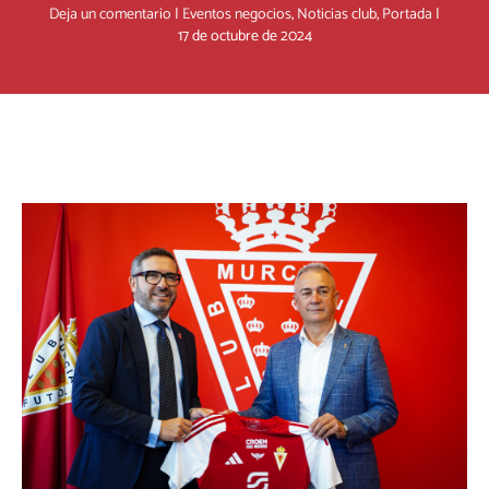
Deja un comentario
|
Eventos negocios
,
Noticias club
,
Portada
|
17 de octubre de 2024