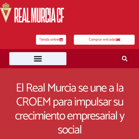
Ir
al
contenido
Tienda online
Comprar entradas
El Real Murcia se une a la
CROEM para impulsar su
crecimiento empresarial y
social