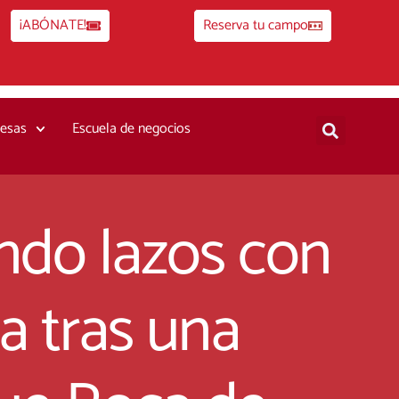
¡ABÓNATE!
Reserva tu campo
esas
Escuela de negocios
ando lazos con
a tras una