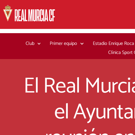
Ir
al
contenido
Club
Primer equipo
Estadio Enrique Roca
Clínica Sport
El Real Murci
el Ayunta