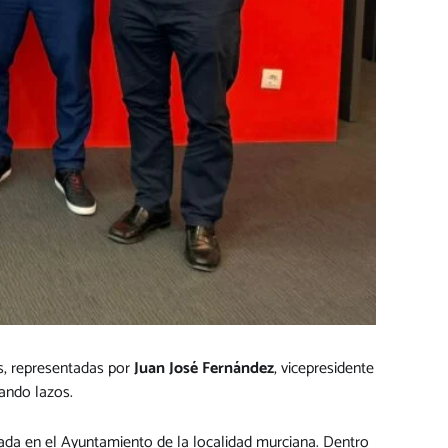
s, representadas por
Juan José Fernández
, vicepresidente
hando lazos.
zada en el Ayuntamiento de la localidad murciana. Dentro