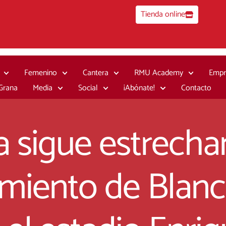
Tienda online
Femenino
Cantera
RMU Academy
Empr
 Grana
Media
Social
¡Abónate!
Contacto
a sigue estrech
miento de Blanc