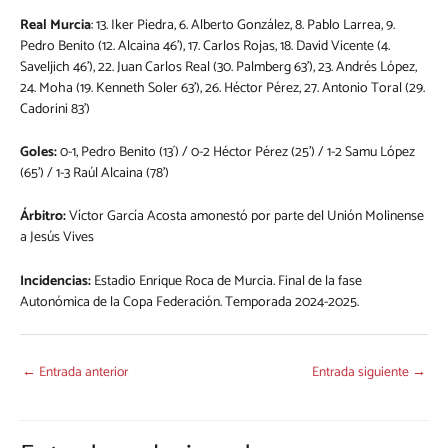
Real Murcia
: 13. Iker Piedra, 6. Alberto González, 8. Pablo Larrea, 9.
Pedro Benito (12. Alcaina 46’), 17. Carlos Rojas, 18. David Vicente (4.
Saveljich 46’), 22. Juan Carlos Real (30. Palmberg 63’), 23. Andrés López,
24. Moha (19. Kenneth Soler 63’), 26. Héctor Pérez, 27. Antonio Toral (29.
Cadorini 83’)
Goles:
0-1, Pedro Benito (13´) / 0-2 Héctor Pérez (25’) / 1-2 Samu López
(65’) / 1-3 Raúl Alcaina (78’)
Árbitro:
Víctor García Acosta amonestó por parte del Unión Molinense
a Jesús Vives
Incidencias:
Estadio Enrique Roca de Murcia. Final de la fase
Autonómica de la Copa Federación. Temporada 2024-2025.
←
Entrada anterior
Entrada siguiente
→