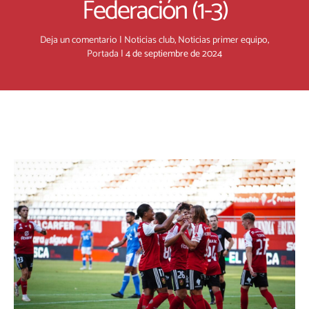
Federación (1-3)
Deja un comentario
|
Noticias club
,
Noticias primer equipo
,
Portada
|
4 de septiembre de 2024