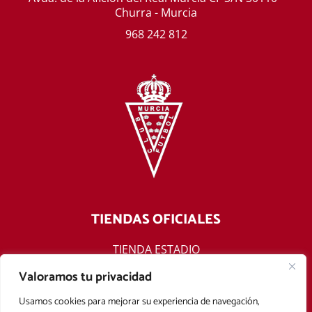
Churra - Murcia
968 242 812
TIENDAS OFICIALES
TIENDA ESTADIO
TIENDA ONLINE
Valoramos tu privacidad
F
T
Y
I
Usamos cookies para mejorar su experiencia de navegación,