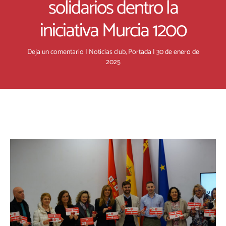
solidarios dentro la
iniciativa Murcia 1200
Deja un comentario
|
Noticias club
,
Portada
|
30 de enero de
2025