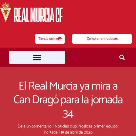
Ir
al
contenido
Tienda online
Comprar entradas
El Real Murcia ya mira a
Can Dragó para la jornada
34
Deja un comentario
|
Noticias club
,
Noticias primer equipo
,
Portada
|
19 de abril de 2026