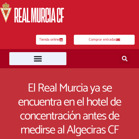
Ir
al
contenido
Tienda online
Comprar entradas
El Real Murcia ya se
encuentra en el hotel de
concentración antes de
medirse al Algeciras CF